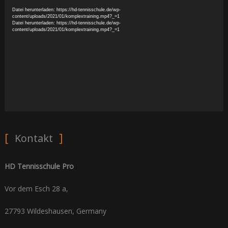
Player
Datei herunterladen: https://hd-tennisschule.de/wp-
content/uploads/2021/01/komplextraining.mp4?_=1
Datei herunterladen: https://hd-tennisschule.de/wp-
content/uploads/2021/01/komplextraining.mp4?_=1
Kontakt
HD Tennisschule Pro
Vor dem Esch 28 a,
27793 Wildeshausen, Germany