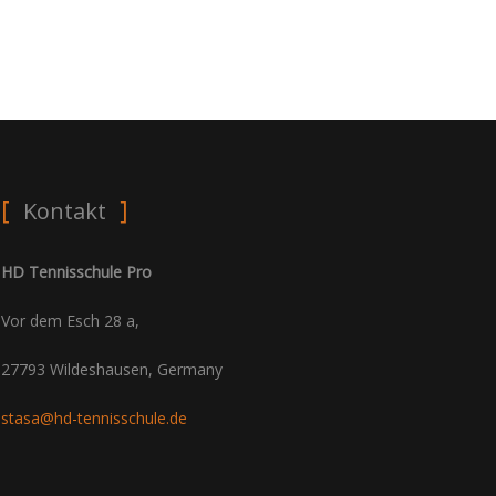
Kontakt
HD Tennisschule Pro
Vor dem Esch 28 a,
27793 Wildeshausen, Germany
stasa@hd-tennisschule.de