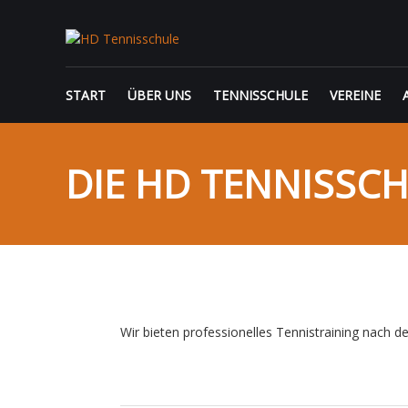
Skip
HD
to
content
TENNISSCHULE
START
ÜBER UNS
TENNISSCHULE
VEREINE
DIE HD TENNISSC
Wir bieten professionelles Tennistraining nach